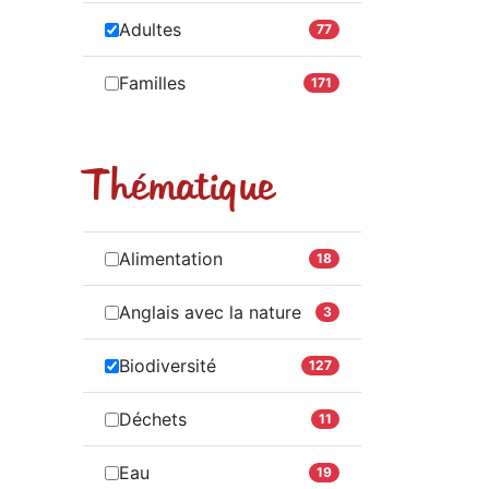
Adultes
77
Familles
171
Thématique
Alimentation
18
Anglais avec la nature
3
Biodiversité
127
Déchets
11
Eau
19