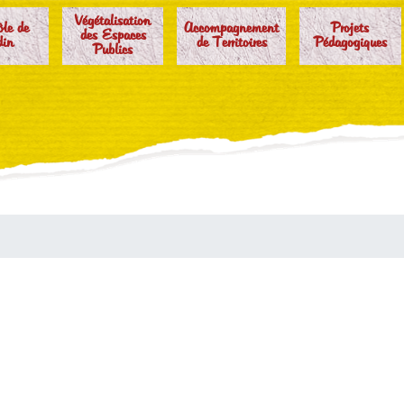
Végétalisation
ôle de
Accompagnement
Projets
des Espaces
din
de Territoires
Pédagogiques
Publics