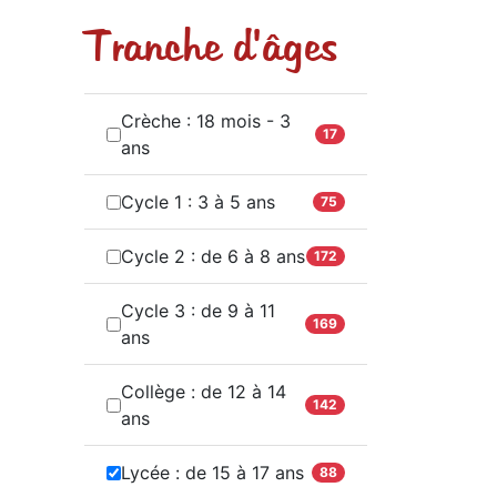
Tranche d'âges
Crèche : 18 mois - 3
17
ans
Cycle 1 : 3 à 5 ans
75
Cycle 2 : de 6 à 8 ans
172
Cycle 3 : de 9 à 11
169
ans
Collège : de 12 à 14
142
ans
Lycée : de 15 à 17 ans
88