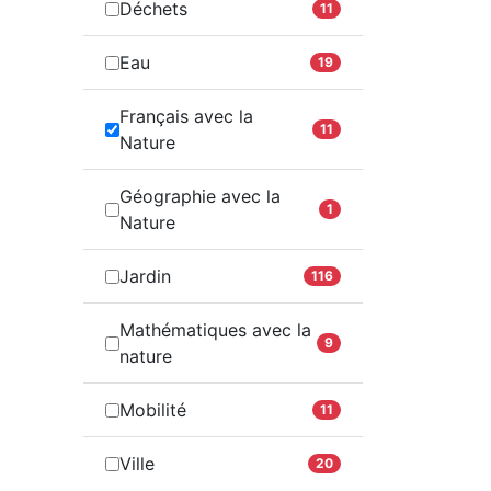
Déchets
11
Eau
19
Français avec la
11
Nature
Géographie avec la
1
Nature
Jardin
116
Mathématiques avec la
9
nature
Mobilité
11
Ville
20