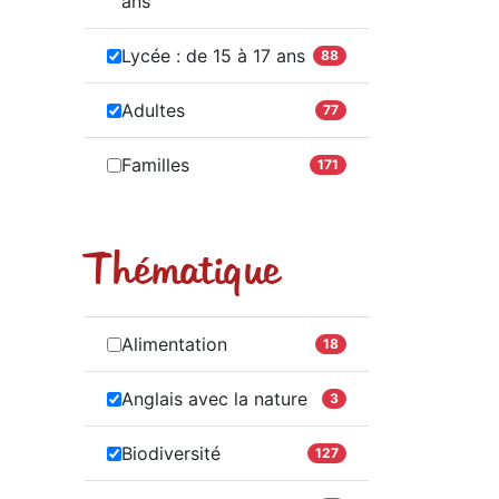
ans
Lycée : de 15 à 17 ans
88
Adultes
77
Familles
171
Thématique
Alimentation
18
Anglais avec la nature
3
Biodiversité
127