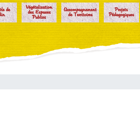
Végétalisation
ôle de
Accompagnement
Projets
des Espaces
din
de Territoires
Pédagogiques
Publics