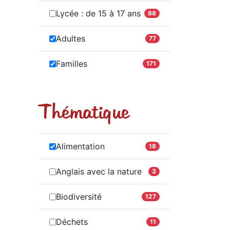
Lycée : de 15 à 17 ans
88
Adultes
77
Familles
171
Thématique
Alimentation
18
Anglais avec la nature
3
Biodiversité
127
Déchets
11