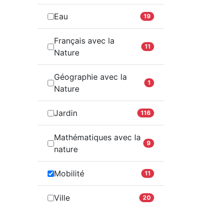
Eau
19
Français avec la
11
Nature
Géographie avec la
1
Nature
Jardin
116
Mathématiques avec la
9
nature
Mobilité
11
Ville
20