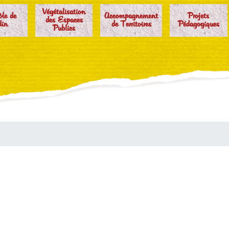
Végétalisation
ôle de
Accompagnement
Projets
des Espaces
din
de Territoires
Pédagogiques
Publics