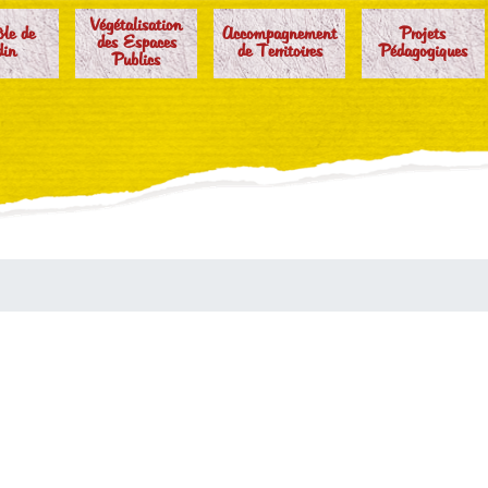
Végétalisation
ôle de
Accompagnement
Projets
des Espaces
din
de Territoires
Pédagogiques
Publics