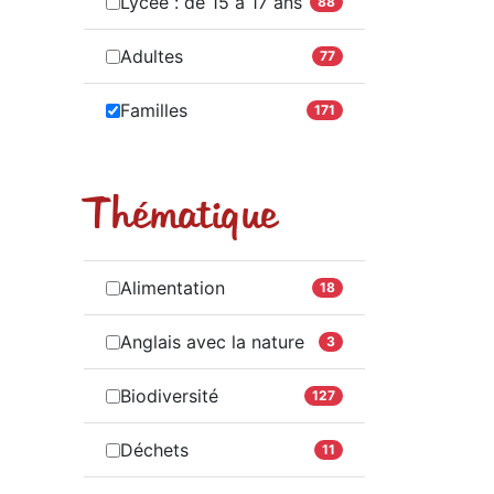
Lycée : de 15 à 17 ans
88
Adultes
77
Familles
171
Thématique
Alimentation
18
Anglais avec la nature
3
Biodiversité
127
Déchets
11