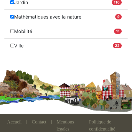
Jardin
116
Mathématiques avec la nature
9
Mobilité
11
Ville
22
Accueil
|
Contact
|
Mentions
|
Politique de
légales
confidentialité