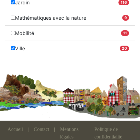
Jardin
116
Mathématiques avec la nature
9
Mobilité
11
Ville
20
Accueil
|
Contact
|
Mentions
|
Politique de
légales
confidentialité