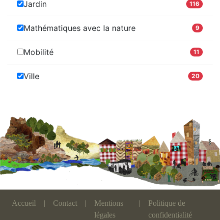
Jardin
116
Mathématiques avec la nature
9
Mobilité
11
Ville
20
Accueil
|
Contact
|
Mentions
|
Politique de
légales
confidentialité