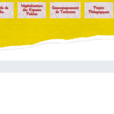
Végétalisation
ôle de
Accompagnement
Projets
des Espaces
din
de Territoires
Pédagogiques
Publics