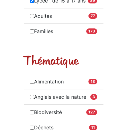
Lycée : de 15 à 17 ans
89
Adultes
77
Familles
173
Thématique
Alimentation
18
Anglais avec la nature
3
Biodiversité
127
Déchets
11