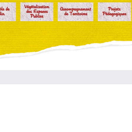
Végétalisation
ôle de
Accompagnement
Projets
des Espaces
din
de Territoires
Pédagogiques
Publics