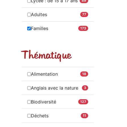
Lycée : de 15 à 17 ans
89
Adultes
77
Familles
173
Thématique
Alimentation
18
Anglais avec la nature
3
Biodiversité
127
Déchets
11