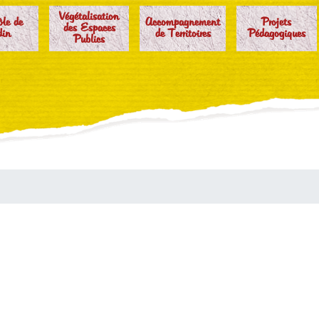
Végétalisation
ôle de
Accompagnement
Projets
des Espaces
din
de Territoires
Pédagogiques
Publics