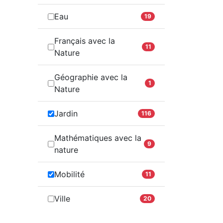
Eau
19
Français avec la
11
Nature
Géographie avec la
1
Nature
Jardin
116
Mathématiques avec la
9
nature
Mobilité
11
Ville
20