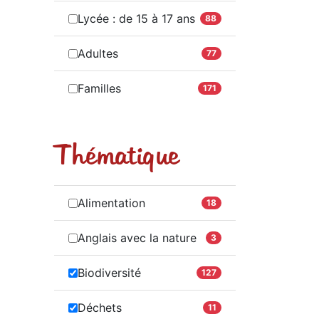
Lycée : de 15 à 17 ans
88
Adultes
77
Familles
171
Thématique
Alimentation
18
Anglais avec la nature
3
Biodiversité
127
Déchets
11