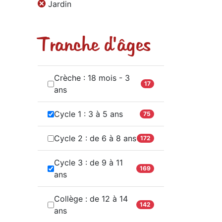
Jardin
Tranche d'âges
Crèche : 18 mois - 3
17
ans
Cycle 1 : 3 à 5 ans
75
Cycle 2 : de 6 à 8 ans
172
Cycle 3 : de 9 à 11
169
ans
Collège : de 12 à 14
142
ans