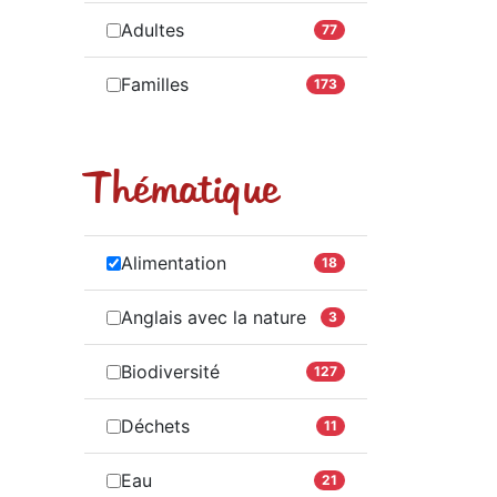
Adultes
77
Familles
173
Thématique
Alimentation
18
Anglais avec la nature
3
Biodiversité
127
Déchets
11
Eau
21