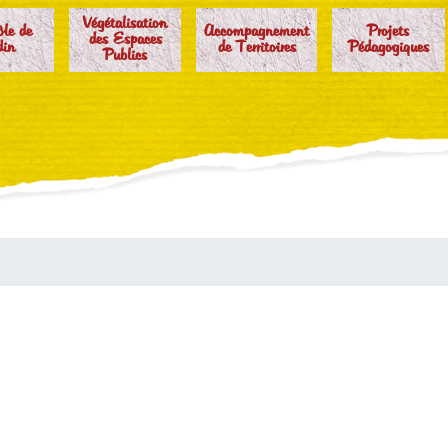
Végétalisation
ôle de
Accompagnement
Projets
des Espaces
din
de Territoires
Pédagogiques
Publics