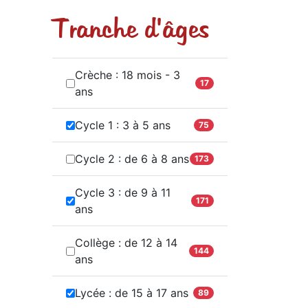
Tranche d'âges
Crèche : 18 mois - 3
17
ans
Cycle 1 : 3 à 5 ans
75
Cycle 2 : de 6 à 8 ans
173
Cycle 3 : de 9 à 11
171
ans
Collège : de 12 à 14
144
ans
Lycée : de 15 à 17 ans
89