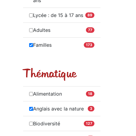
ans
Lycée : de 15 à 17 ans
89
Adultes
77
Familles
173
Thématique
Alimentation
18
Anglais avec la nature
3
Biodiversité
127