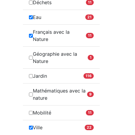
Déchets
11
Eau
21
Français avec la
11
Nature
Géographie avec la
1
Nature
Jardin
116
Mathématiques avec la
9
nature
Mobilité
11
Ville
22