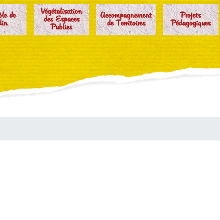
Végétalisation
ôle de
Accompagnement
Projets
des Espaces
din
de Territoires
Pédagogiques
Publics