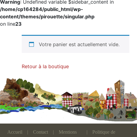
Warning
: Undefined variable $sidebar_content in
/home/cp164284/public_html/wp-
content/themes/pirouette/singular.php
on line
23
Votre panier est actuellement vide.
Retour à la boutique
Accueil
|
Contact
|
Mentions
|
Politique de